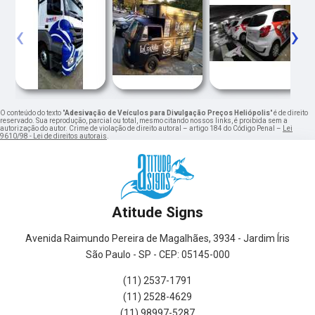
‹
›
O conteúdo do texto "
Adesivação de Veículos para Divulgação Preços Heliópolis
" é de direito
reservado. Sua reprodução, parcial ou total, mesmo citando nossos links, é proibida sem a
autorização do autor. Crime de violação de direito autoral – artigo 184 do Código Penal –
Lei
9610/98 - Lei de direitos autorais
.
Atitude Signs
Avenida Raimundo Pereira de Magalhães, 3934 - Jardim Íris
São Paulo - SP - CEP: 05145-000
(11) 2537-1791
(11) 2528-4629
(11) 98997-5287