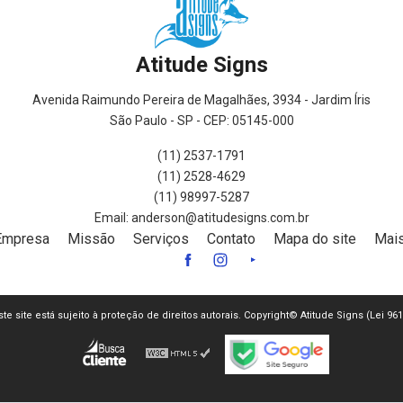
Atitude Signs
Avenida Raimundo Pereira de Magalhães, 3934 - Jardim Íris
São Paulo - SP - CEP: 05145-000
(11) 2537-1791
(11) 2528-4629
(11) 98997-5287
Empresa
Missão
Serviços
Contato
Mapa do site
Mais
ste site está sujeito à proteção de direitos autorais. Copyright© Atitude Signs (Lei 9