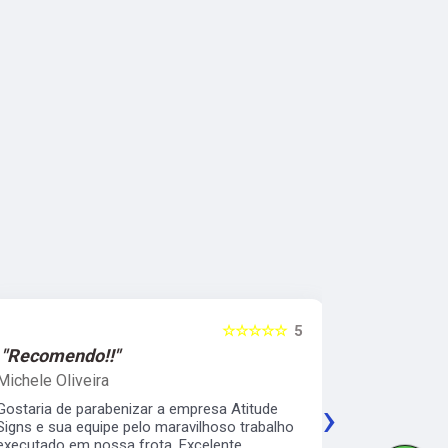
☆☆☆☆☆
5
"Recomendo!!"
"Recomen
Michele Oliveira
Keith Naka
›
Gostaria de parabenizar a empresa Atitude
Excelente a
Signs e sua equipe pelo maravilhoso trabalho
prático e s
executado em nossa frota. Excelente
envelopamen