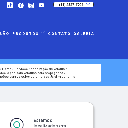
(11) 2537-1791
SÃO
CONTATO
GALERIA
PRODUTOS
Home
Serviços
adesivação de veículo
desivação para veículos para propaganda
ações para veículos de empresa Jardim Londrina
Estamos
localizados em