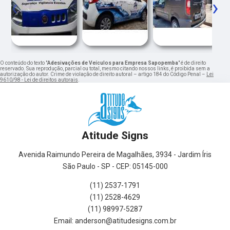
‹
›
O conteúdo do texto "
Adesivações de Veículos para Empresa Sapopemba
" é de direito
reservado. Sua reprodução, parcial ou total, mesmo citando nossos links, é proibida sem a
autorização do autor. Crime de violação de direito autoral – artigo 184 do Código Penal –
Lei
9610/98 - Lei de direitos autorais
.
Atitude Signs
Avenida Raimundo Pereira de Magalhães, 3934 - Jardim Íris
São Paulo - SP - CEP: 05145-000
(11) 2537-1791
(11) 2528-4629
(11) 98997-5287