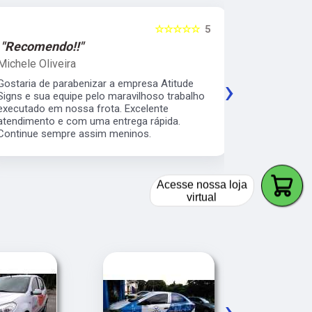
☆☆☆☆☆
5
"Recomendo!!"
"Recomen
Michele Oliveira
Keith Naka
›
Gostaria de parabenizar a empresa Atitude
Excelente a
Signs e sua equipe pelo maravilhoso trabalho
prático e s
executado em nossa frota. Excelente
envelopamen
atendimento e com uma entrega rápida.
da minha b
Continue sempre assim meninos.
os serviço 
veículos da
Acesse nossa loja
virtual
›