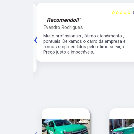
☆☆☆☆☆
5
☆☆☆☆☆
"Recomendo!!"
Evandro Rodrigues
‹
 ágil, super
Muito profissionais , ótimo atendimento ,
meiro
pontuais. Deixamos o carro da empresa e
 para o veículo
fomos surpreendidos pelo ótimo serviço.
contarei com
Preço justo e impecáveis.
e para os
‹