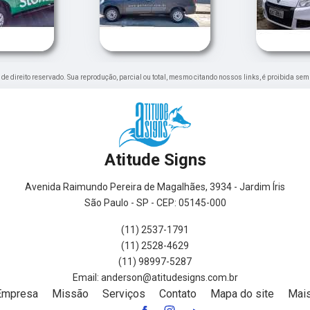
é de direito reservado. Sua reprodução, parcial ou total, mesmo citando nossos links, é proibida sem
Atitude Signs
Avenida Raimundo Pereira de Magalhães, 3934 - Jardim Íris
São Paulo - SP - CEP: 05145-000
(11) 2537-1791
(11) 2528-4629
(11) 98997-5287
Empresa
Missão
Serviços
Contato
Mapa do site
Mais