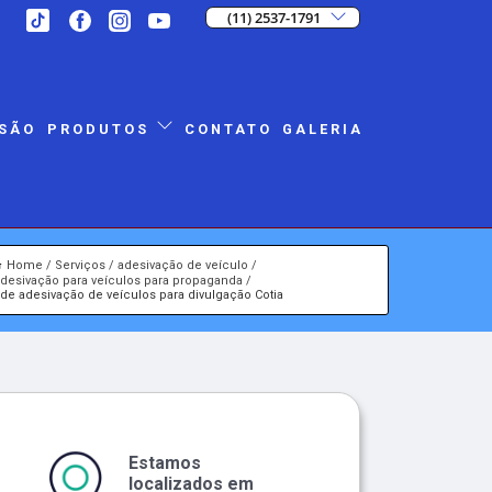
(11) 2537-1791
SÃO
CONTATO
GALERIA
PRODUTOS
Home
Serviços
adesivação de veículo
desivação para veículos para propaganda
 de adesivação de veículos para divulgação Cotia
Estamos
localizados em