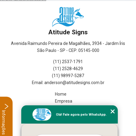
Atitude Signs
Avenida Raimundo Pereira de Magalhães, 3934 - Jardim Íris
São Paulo - SP - CEP: 05145-000
(11) 2537-1791
(11) 2528-4629
(11) 98997-5287
Home
Empresa
Missão
Informações
Olá! Fale agora pelo WhatsApp.
Serviços
Contato
Mapa do site
Mais Serviços