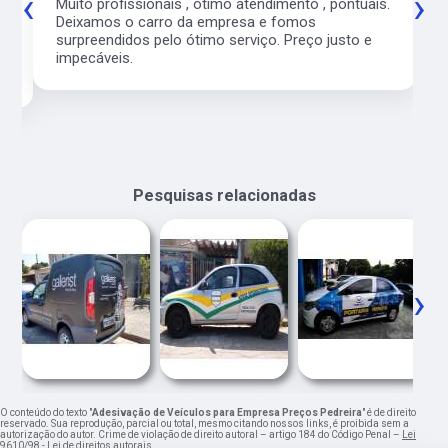
‹
›
co
Muito profissionais , ótimo atendimento , pontuais.
l
Deixamos o carro da empresa e fomos
surpreendidos pelo ótimo serviço. Preço justo e
impecáveis.
Pesquisas relacionadas
‹
›
O conteúdo do texto "
Adesivação de Veículos para Empresa Preços Pedreira
" é de direito
reservado. Sua reprodução, parcial ou total, mesmo citando nossos links, é proibida sem a
autorização do autor. Crime de violação de direito autoral – artigo 184 do Código Penal –
Lei
9610/98 - Lei de direitos autorais
.