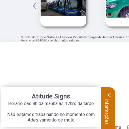
‹
O conteúdo do texto "
Valor de Adesivar Veículo Propaganda Jardim América
" é
Penal –
Lei 9610/98 - Lei de direitos autorais
.
Atitude Signs
Informações
Horario das 8h da manhã as 17hrs da tarde
Não estamos trabalhando no momento com
Adesivamento de moto
Home