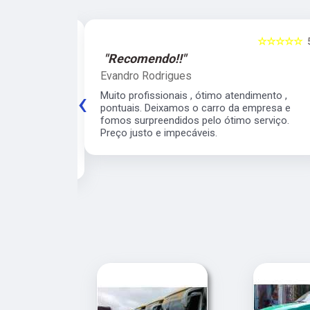
☆☆☆☆☆
5
☆☆☆☆☆
"Recomendo!!"
Evandro Rodrigues
‹
 ágil, super
Muito profissionais , ótimo atendimento ,
meiro
pontuais. Deixamos o carro da empresa e
 para o veículo
fomos surpreendidos pelo ótimo serviço.
contarei com
Preço justo e impecáveis.
e para os