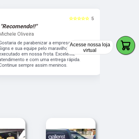
☆☆☆☆☆
5
"Recomendo!!"
"Recomen
Michele Oliveira
Keith Naka
›
Gostaria de parabenizar a empresa Atitude
Excelente a
Acesse nossa loja
Signs e sua equipe pelo maravilhoso trabalho
prático e s
virtual
executado em nossa frota. Excelente
envelopamen
atendimento e com uma entrega rápida.
da minha b
Continue sempre assim meninos.
os serviço 
veículos da