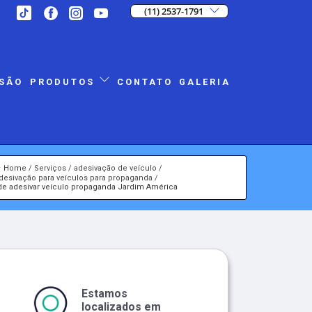
(11) 2537-1791
SÃO
CONTATO
GALERIA
PRODUTOS
Home
Serviços
adesivação de veículo
desivação para veículos para propaganda
 de adesivar veículo propaganda Jardim América
Estamos
localizados em