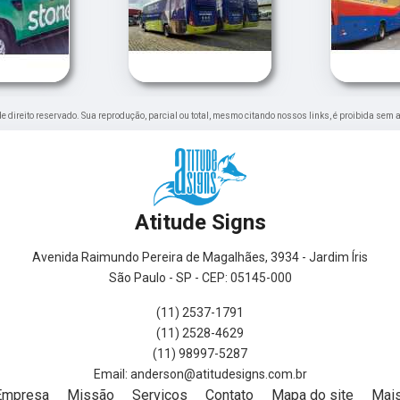
 de direito reservado. Sua reprodução, parcial ou total, mesmo citando nossos links, é proibida sem 
Atitude Signs
Avenida Raimundo Pereira de Magalhães, 3934 - Jardim Íris
São Paulo - SP - CEP: 05145-000
(11) 2537-1791
(11) 2528-4629
(11) 98997-5287
Empresa
Missão
Serviços
Contato
Mapa do site
Mais