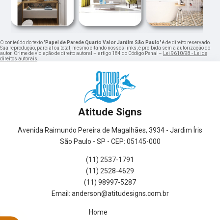
O conteúdo do texto "
Papel de Parede Quarto Valor Jardim São Paulo
" é de direito reservado.
Sua reprodução, parcial ou total, mesmo citando nossos links, é proibida sem a autorização do
autor. Crime de violação de direito autoral – artigo 184 do Código Penal –
Lei 9610/98 - Lei de
direitos autorais
.
Atitude Signs
Avenida Raimundo Pereira de Magalhães, 3934 - Jardim Íris
São Paulo - SP - CEP: 05145-000
(11) 2537-1791
(11) 2528-4629
(11) 98997-5287
Home