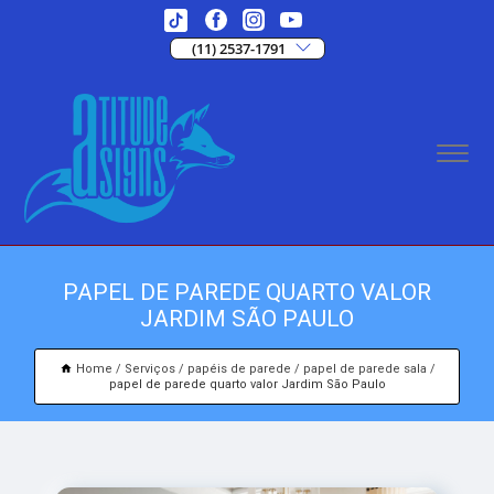
(11) 2537-1791
PAPEL DE PAREDE QUARTO VALOR
JARDIM SÃO PAULO
Home
Serviços
papéis de parede
papel de parede sala
papel de parede quarto valor Jardim São Paulo