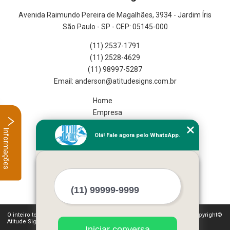
Avenida Raimundo Pereira de Magalhães, 3934 - Jardim Íris
São Paulo - SP - CEP: 05145-000
(11) 2537-1791
(11) 2528-4629
(11) 98997-5287
Home
Empresa
Missão
Informações
Olá! Fale agora pelo WhatsApp.
Serviços
Contato
Mapa do site
Mais Serviços
O inteiro teor deste site está sujeito à proteção de direitos autorais. Copyright©
Atitude Signs (Lei 9610 de 19/02/1998)
Iniciar conversa