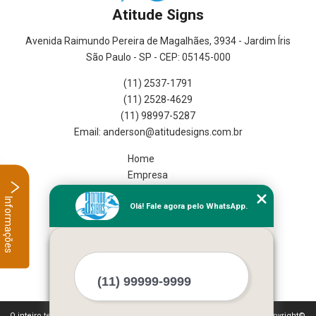
Atitude Signs
Avenida Raimundo Pereira de Magalhães, 3934 - Jardim Íris
São Paulo - SP - CEP: 05145-000
(11) 2537-1791
(11) 2528-4629
(11) 98997-5287
Home
Empresa
Missão
Informações
Olá! Fale agora pelo WhatsApp.
Serviços
Contato
Mapa do site
Mais Serviços
O inteiro teor deste site está sujeito à proteção de direitos autorais. Copyright©