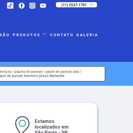
(11) 2537-1791
SÃO
CONTATO
GALERIA
PRODUTOS
erviços
papéis de parede
papel de parede sala
apel de parede banheiro preço Alphaville
Estamos
localizados em
São Paulo - SP