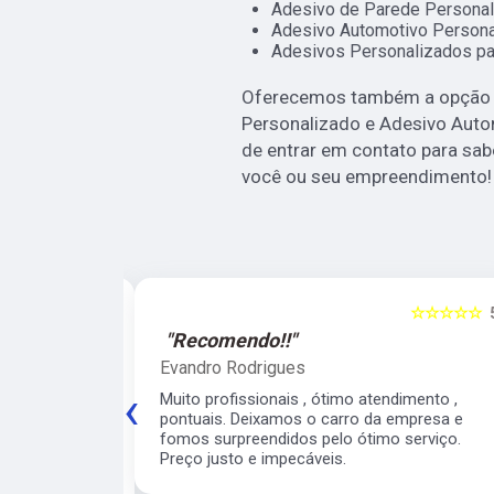
Adesivo de Parede Personal
Adesivo Automotivo Persona
Adesivos Personalizados pa
Oferecemos também a opção d
Personalizado e Adesivo Auto
de entrar em contato para sab
você ou seu empreendimento!
☆☆☆☆☆
5
☆☆☆☆☆
"Recomendo!!"
Evandro Rodrigues
‹
 ágil, super
Muito profissionais , ótimo atendimento ,
meiro
pontuais. Deixamos o carro da empresa e
 para o veículo
fomos surpreendidos pelo ótimo serviço.
contarei com
Preço justo e impecáveis.
e para os