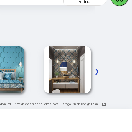
veículos da
virtual
›
 do autor. Crime de violação de direito autoral – artigo 184 do Código Penal –
Lei