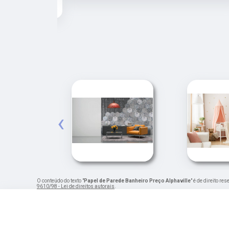
‹
O conteúdo do texto "
Papel de Parede Banheiro Preço Alphaville
" é de direito r
9610/98 - Lei de direitos autorais
.