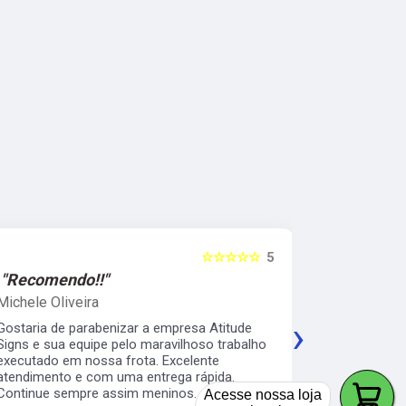
☆☆☆☆☆
5
"Recomendo!!"
"Recomen
Michele Oliveira
Keith Naka
›
Gostaria de parabenizar a empresa Atitude
Excelente a
Signs e sua equipe pelo maravilhoso trabalho
prático e s
executado em nossa frota. Excelente
envelopamen
atendimento e com uma entrega rápida.
da minha b
Continue sempre assim meninos.
os serviço 
Acesse nossa loja