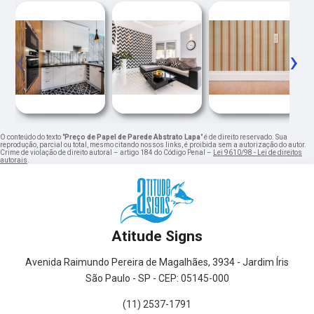
‹
›
O conteúdo do texto "
Preço de Papel de Parede Abstrato Lapa
" é de direito reservado. Sua
reprodução, parcial ou total, mesmo citando nossos links, é proibida sem a autorização do autor.
Crime de violação de direito autoral – artigo 184 do Código Penal –
Lei 9610/98 - Lei de direitos
autorais
.
Atitude Signs
Avenida Raimundo Pereira de Magalhães, 3934 - Jardim Íris
São Paulo - SP - CEP: 05145-000
(11) 2537-1791