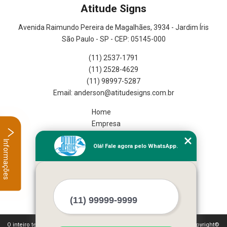
Atitude Signs
Avenida Raimundo Pereira de Magalhães, 3934 - Jardim Íris
São Paulo - SP - CEP: 05145-000
(11) 2537-1791
(11) 2528-4629
(11) 98997-5287
Home
Empresa
Missão
Informações
Olá! Fale agora pelo WhatsApp.
Serviços
Contato
Mapa do site
Mais Serviços
O inteiro teor deste site está sujeito à proteção de direitos autorais. Copyright©