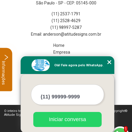
São Paulo - SP - CEP: 05145-000
(11) 2537-1791
(11) 2528-4629
(11) 98997-5287
Home
Empresa
Missão
Informações
Olá! Fale agora pelo WhatsApp.
Serviços
Contato
Mapa do site
Mais Serviços
O inteiro teor deste site está sujeito à proteção de direitos autorais. Copyright©
Atitude Signs (Lei 9610 de 19/02/1998)
Iniciar conversa
1