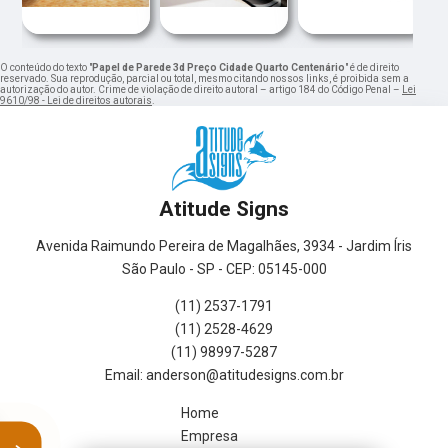
O conteúdo do texto "
Papel de Parede 3d Preço Cidade Quarto Centenário
" é de direito
reservado. Sua reprodução, parcial ou total, mesmo citando nossos links, é proibida sem a
autorização do autor. Crime de violação de direito autoral – artigo 184 do Código Penal –
Lei
9610/98 - Lei de direitos autorais
.
Atitude Signs
Avenida Raimundo Pereira de Magalhães, 3934 - Jardim Íris
São Paulo - SP - CEP: 05145-000
(11) 2537-1791
(11) 2528-4629
(11) 98997-5287
Home
Empresa