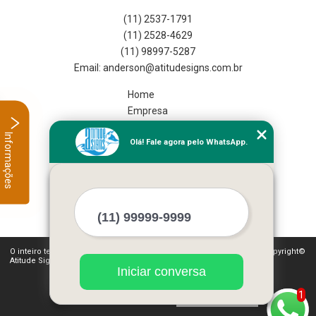
(11) 2537-1791
(11) 2528-4629
(11) 98997-5287
Home
Empresa
Missão
Informações
Olá! Fale agora pelo WhatsApp.
Serviços
Contato
Mapa do site
Mais Serviços
O inteiro teor deste site está sujeito à proteção de direitos autorais. Copyright©
Atitude Signs (Lei 9610 de 19/02/1998)
Iniciar conversa
1