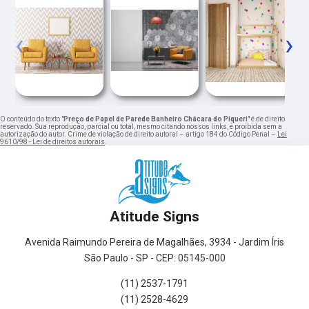
‹
›
O conteúdo do texto "
Preço de Papel de Parede Banheiro Chácara do Piqueri
" é de direito
reservado. Sua reprodução, parcial ou total, mesmo citando nossos links, é proibida sem a
autorização do autor. Crime de violação de direito autoral – artigo 184 do Código Penal –
Lei
9610/98 - Lei de direitos autorais
.
Atitude Signs
Avenida Raimundo Pereira de Magalhães, 3934 - Jardim Íris
São Paulo - SP - CEP: 05145-000
(11) 2537-1791
(11) 2528-4629