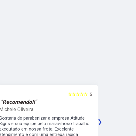
☆☆☆☆☆
5
"Recomendo!!"
"Recomen
Michele Oliveira
Keith Naka
›
Gostaria de parabenizar a empresa Atitude
Excelente a
Signs e sua equipe pelo maravilhoso trabalho
prático e s
executado em nossa frota. Excelente
envelopamen
atendimento e com uma entrega rápida.
da minha b