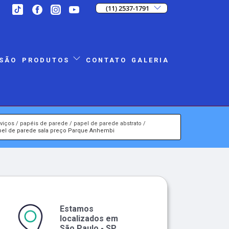
(11) 2537-1791
SÃO
CONTATO
GALERIA
PRODUTOS
viços
papéis de parede
papel de parede abstrato
pel de parede sala preço Parque Anhembi
Estamos
localizados em
São Paulo - SP