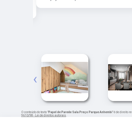
e para os
‹
O conteúdo do texto "
Papel de Parede Sala Preço Parque Anhembi
" é de direito
9610/98 - Lei de direitos autorais
.