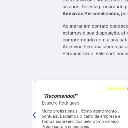
há anos. Se está procurando 
Adesivos Personalizados
, po
Ao entrar em contato conosco,
estamos à sua disposição, at
comprometido com a sua sat
Adesivos Personalizados para
Personalizado. Fale com nosso
☆☆☆☆☆
5
☆☆☆☆☆
"Recomendo!!"
Evandro Rodrigues
‹
 ágil, super
Muito profissionais , ótimo atendimento ,
meiro
pontuais. Deixamos o carro da empresa e
 para o veículo
fomos surpreendidos pelo ótimo serviço.
contarei com
Preço justo e impecáveis.