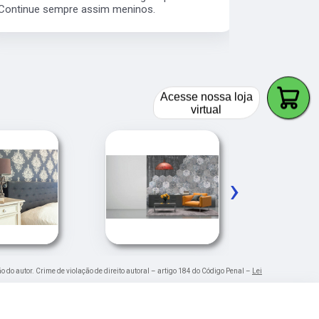
Continue sempre assim meninos.
os serviço 
veículos da
Acesse nossa loja
virtual
›
ão do autor. Crime de violação de direito autoral – artigo 184 do Código Penal –
Lei