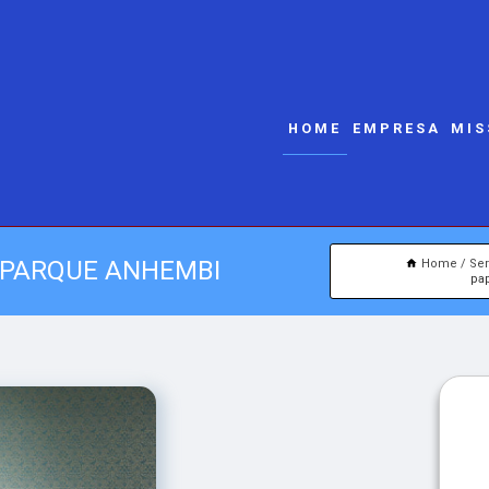
HOME
EMPRESA
MIS
 PARQUE ANHEMBI
Home
Ser
pa