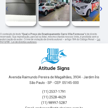
‹
›
O conteúdo do texto "
Qual o Preço do Envelopamento Carro Vila Formosa
" é de direito
reservado. Sua reprodução, parcial ou total, mesmo citando nossos links, é proibida sem a
autorização do autor. Crime de violação de direito autoral – artigo 184 do Código Penal –
Lei
9610/98 - Lei de direitos autorais
.
Atitude Signs
Avenida Raimundo Pereira de Magalhães, 3934 - Jardim Íris
São Paulo - SP - CEP: 05145-000
(11) 2537-1791
(11) 2528-4629
(11) 98997-5287