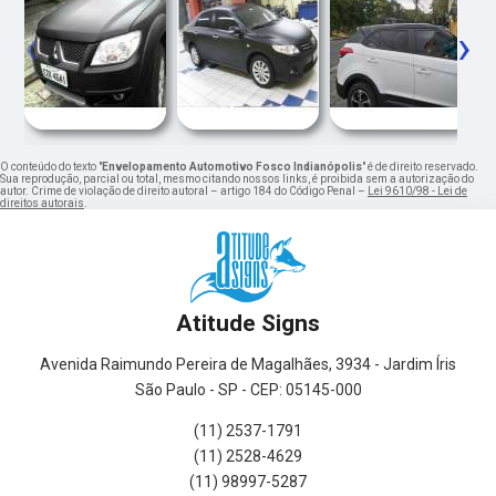
‹
›
O conteúdo do texto "
Envelopamento Automotivo Fosco Indianópolis
" é de direito reservado.
Sua reprodução, parcial ou total, mesmo citando nossos links, é proibida sem a autorização do
autor. Crime de violação de direito autoral – artigo 184 do Código Penal –
Lei 9610/98 - Lei de
direitos autorais
.
Atitude Signs
Avenida Raimundo Pereira de Magalhães, 3934 - Jardim Íris
São Paulo - SP - CEP: 05145-000
(11) 2537-1791
(11) 2528-4629
(11) 98997-5287