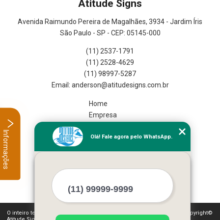
Atitude Signs
Avenida Raimundo Pereira de Magalhães, 3934 - Jardim Íris
São Paulo - SP - CEP: 05145-000
(11) 2537-1791
(11) 2528-4629
(11) 98997-5287
Home
Empresa
Missão
Informações
Olá! Fale agora pelo WhatsApp.
Serviços
Contato
Mapa do site
Mais Serviços
O inteiro teor deste site está sujeito à proteção de direitos autorais. Copyright©
Atitude Signs (Lei 9610 de 19/02/1998)