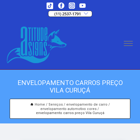
(11) 2537-1791
ENVELOPAMENTO CARROS PREÇO
VILA CURUÇÁ
Home
Serviços
envelopamento de carro
envelopamento automotivo cores
envelopamento carros preço Vila Curuçá