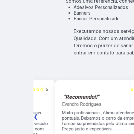
Somos uma refêrencia, conheç
Adesivos Personalizados
Banners
Banner Personalizado
Executamos nossos serviç
Qualidade. Com um atendi
teremos o prazer de sanar 
entrar em contato para sab
☆☆☆☆☆
5
☆☆☆☆☆
"Recomendo!!"
Evandro Rodrigues
‹
 ágil, super
Muito profissionais , ótimo atendimento ,
meiro
pontuais. Deixamos o carro da empresa e
 para o veículo
fomos surpreendidos pelo ótimo serviço.
contarei com
Preço justo e impecáveis.