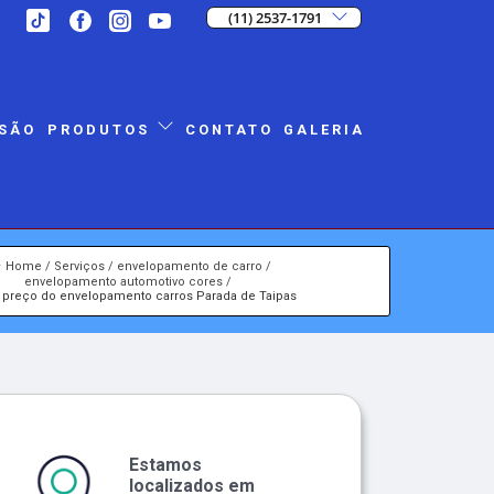
(11) 2537-1791
SÃO
CONTATO
GALERIA
PRODUTOS
Home
Serviços
envelopamento de carro
envelopamento automotivo cores
o preço do envelopamento carros Parada de Taipas
Estamos
localizados em