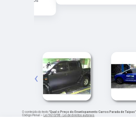
e para os
‹
O conteúdo do texto "
Qual o Preço do Envelopamento Carros Parada de Taipas
Código Penal –
Lei 9610/98 - Lei de direitos autorais
.