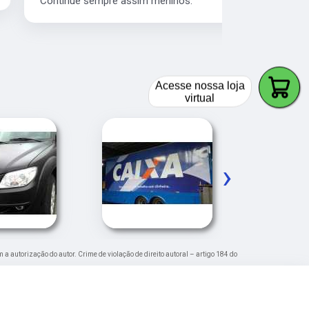
Continue sempre assim meninos.
os serviço 
veículos da
Acesse nossa loja
virtual
›
m a autorização do autor. Crime de violação de direito autoral – artigo 184 do