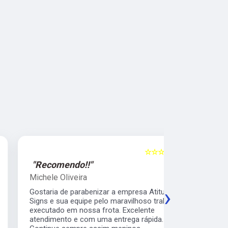
☆☆☆☆☆
5
"Recomendo!!"
"Recomen
Michele Oliveira
Keith Naka
›
Gostaria de parabenizar a empresa Atitude
Excelente a
Signs e sua equipe pelo maravilhoso trabalho
prático e s
executado em nossa frota. Excelente
envelopamen
atendimento e com uma entrega rápida.
da minha b