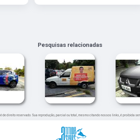
Pesquisas relacionadas
" é de direito reservado. Sua reprodução, parcial ou total, mesmo citando nossos links, é proibida se