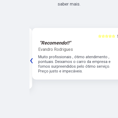
saber mais.
☆☆☆☆☆
5
☆☆☆☆☆
"Recomendo!!"
Evandro Rodrigues
‹
 ágil, super
Muito profissionais , ótimo atendimento ,
meiro
pontuais. Deixamos o carro da empresa e
 para o veículo
fomos surpreendidos pelo ótimo serviço.
contarei com
Preço justo e impecáveis.
e para os