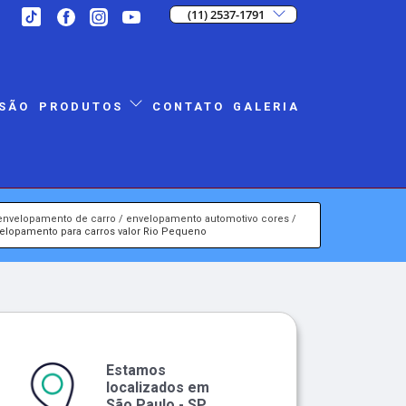
(11) 2537-1791
SÃO
CONTATO
GALERIA
PRODUTOS
envelopamento de carro
envelopamento automotivo cores
elopamento para carros valor Rio Pequeno
Estamos
localizados em
São Paulo - SP