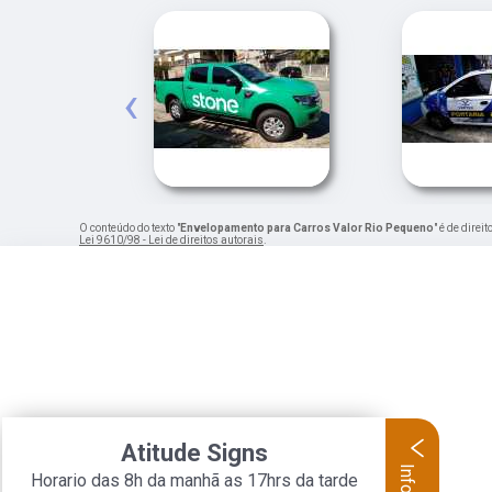
‹
O conteúdo do texto "
Envelopamento para Carros Valor Rio Pequeno
" é de dire
Lei 9610/98 - Lei de direitos autorais
.
Atitude Signs
Horario das 8h da manhã as 17hrs da tarde