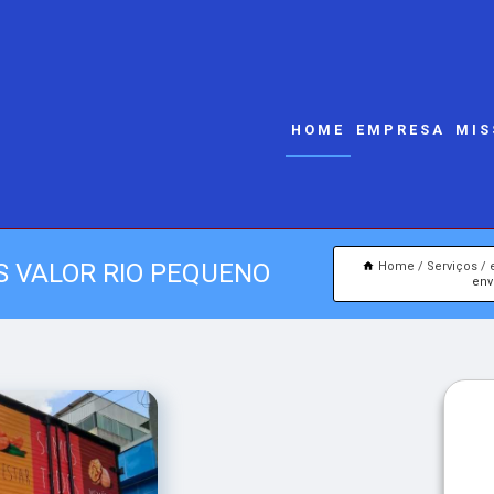
HOME
EMPRESA
MIS
 VALOR RIO PEQUENO
Home
Serviços
env