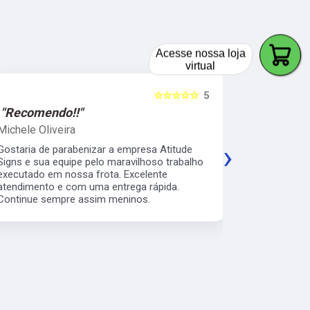
Acesse nossa loja
virtual
☆☆☆☆☆
5
"Recomendo!!"
"Recomen
Michele Oliveira
Keith Naka
›
Gostaria de parabenizar a empresa Atitude
Excelente a
Signs e sua equipe pelo maravilhoso trabalho
prático e s
executado em nossa frota. Excelente
envelopamen
atendimento e com uma entrega rápida.
da minha b
Continue sempre assim meninos.
os serviço 
veículos da