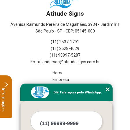
Atitude Signs
Avenida Raimundo Pereira de Magalhães, 3934 - Jardim Íris
São Paulo - SP - CEP: 05145-000
(11) 2537-1791
(11) 2528-4629
(11) 98997-5287
Home
Empresa
Missão
Informações
Olá! Fale agora pelo WhatsApp.
Serviços
Contato
Mapa do site
Mais Serviços