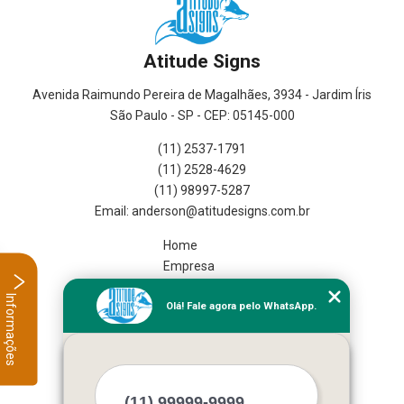
Atitude Signs
Avenida Raimundo Pereira de Magalhães, 3934 - Jardim Íris
São Paulo - SP - CEP: 05145-000
(11) 2537-1791
(11) 2528-4629
(11) 98997-5287
Home
Empresa
Missão
Informações
Olá! Fale agora pelo WhatsApp.
Serviços
Contato
Mapa do site
Mais Serviços