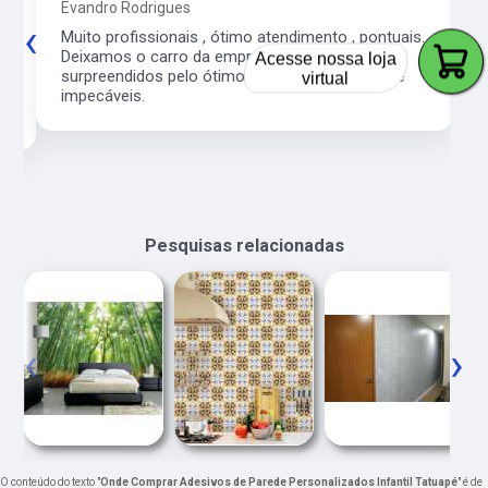
Evandro Rodrigues
‹
›
co
Muito profissionais , ótimo atendimento , pontuais.
Acesse nossa loja
l
Deixamos o carro da empresa e fomos
virtual
surpreendidos pelo ótimo serviço. Preço justo e
impecáveis.
Pesquisas relacionadas
‹
›
O conteúdo do texto "
Onde Comprar Adesivos de Parede Personalizados Infantil Tatuapé
" é de