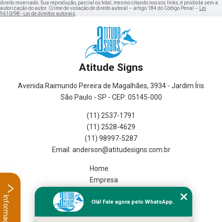
direito reservado. Sua reprodução, parcial ou total, mesmo citando nossos links, é proibida sem a
autorização do autor. Crime de violação de direito autoral – artigo 184 do Código Penal –
Lei
9610/98 - Lei de direitos autorais
.
Atitude Signs
Avenida Raimundo Pereira de Magalhães, 3934 - Jardim Íris
São Paulo - SP - CEP: 05145-000
(11) 2537-1791
(11) 2528-4629
(11) 98997-5287
Home
Empresa
Missão
Informações
Olá! Fale agora pelo WhatsApp.
Serviços
Contato