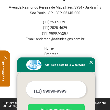
Avenida Raimundo Pereira de Magalhães, 3934 - Jardim Íris
São Paulo - SP - CEP: 05145-000
(11) 2537-1791
(11) 2528-4629
(11) 98997-5287
Home
Empresa
Missão
Informações
Olá! Fale agora pelo WhatsApp.
Serviços
Contato
Mapa do site
Mais Serviços
O inteiro teor deste site está sujeito à proteção de direitos autorais. Copyright©
Atitude Signs (Lei 9610 de 19/02/1998)