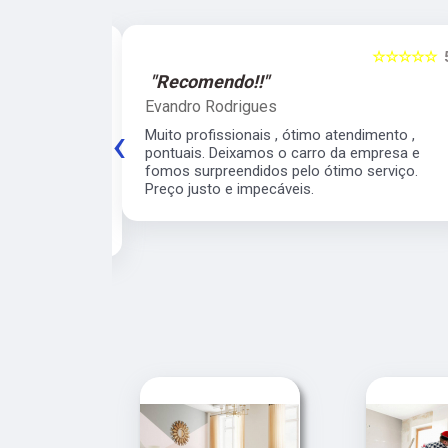
☆☆☆☆☆
5
☆☆☆☆☆
"Recomendo!!"
Evandro Rodrigues
‹
 ágil, super
Muito profissionais , ótimo atendimento ,
meiro
pontuais. Deixamos o carro da empresa e
 para o veículo
fomos surpreendidos pelo ótimo serviço.
contarei com
Preço justo e impecáveis.
e para os