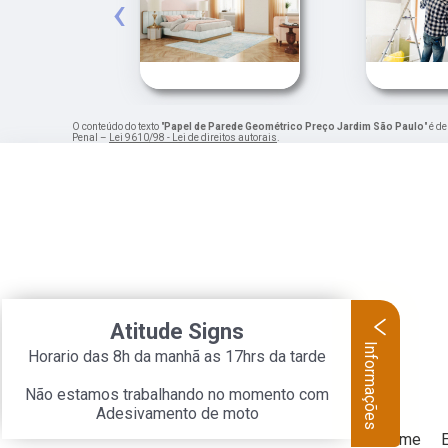
‹
O conteúdo do texto "
Papel de Parede Geométrico Preço Jardim São Paulo
" é d
Penal –
Lei 9610/98 - Lei de direitos autorais
.
Atitude Signs
Informações
Horario das 8h da manhã as 17hrs da tarde
Não estamos trabalhando no momento com
Adesivamento de moto
Home