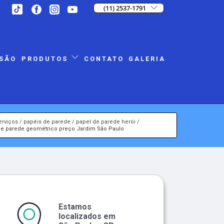
(11) 2537-1791
SÃO
CONTATO
GALERIA
PRODUTOS
erviços
papéis de parede
papel de parede herói
de parede geométrico preço Jardim São Paulo
Estamos
localizados em