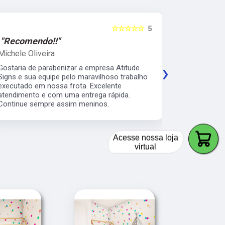
☆☆☆☆☆
5
"Recomendo!!"
"Recomen
Michele Oliveira
Keith Naka
›
Gostaria de parabenizar a empresa Atitude
Excelente a
Signs e sua equipe pelo maravilhoso trabalho
prático e s
executado em nossa frota. Excelente
envelopamen
atendimento e com uma entrega rápida.
da minha b
Continue sempre assim meninos.
os serviço 
veículos da
Acesse nossa loja
virtual