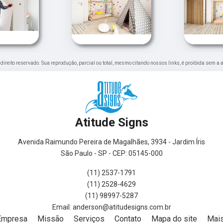
e direito reservado. Sua reprodução, parcial ou total, mesmo citando nossos links, é proibida sem a 
Atitude Signs
Avenida Raimundo Pereira de Magalhães, 3934 - Jardim Íris
São Paulo - SP - CEP: 05145-000
(11) 2537-1791
(11) 2528-4629
(11) 98997-5287
Empresa
Missão
Serviços
Contato
Mapa do site
Mais