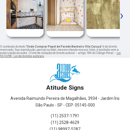
‹
›
O conteúdo do texto "
Onde Comprar Papel de Parede Banheiro Vila Curuçá
" é de direito
reservado. Sua reprodução, parcial ou total, mesmo citando nossos links, é proibida sem a
autorização do autor. Crime de violação de direito autoral – artigo 184 do Código Penal –
Lei
9610/98 - Lei de direitos autorais
.
Atitude Signs
Avenida Raimundo Pereira de Magalhães, 3934 - Jardim Íris
São Paulo - SP - CEP: 05145-000
(11) 2537-1791
(11) 2528-4629
(11) 98997-5287