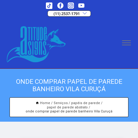
(11) 2537-1791
ONDE COMPRAR PAPEL DE PAREDE
BANHEIRO VILA CURUÇÁ
Home
Serviços
papéis de parede
papel de parede abstrato
onde comprar papel de parede banheiro Vila Curuçá