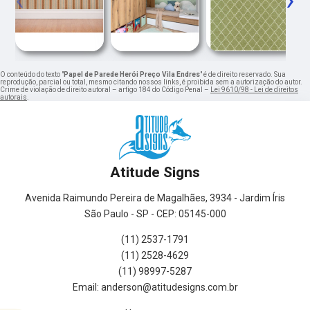
O conteúdo do texto "
Papel de Parede Herói Preço Vila Endres
" é de direito reservado. Sua
reprodução, parcial ou total, mesmo citando nossos links, é proibida sem a autorização do autor.
Crime de violação de direito autoral – artigo 184 do Código Penal –
Lei 9610/98 - Lei de direitos
autorais
.
Atitude Signs
Avenida Raimundo Pereira de Magalhães, 3934 - Jardim Íris
São Paulo - SP - CEP: 05145-000
(11) 2537-1791
(11) 2528-4629
(11) 98997-5287