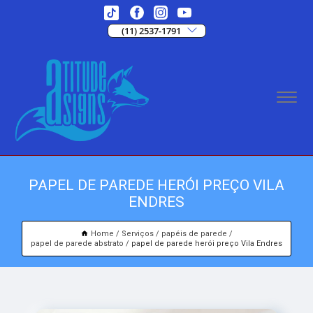
(11) 2537-1791
PAPEL DE PAREDE HERÓI PREÇO VILA
ENDRES
Home
Serviços
papéis de parede
papel de parede abstrato
papel de parede herói preço Vila Endres