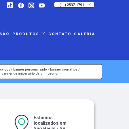
(11) 2537-1791
SÃO
CONTATO
GALERIA
PRODUTOS
erviços
banner personalizado
banner com ilhós
banner de aniversário Jardim Leonor
Estamos
localizados em
São Paulo - SP