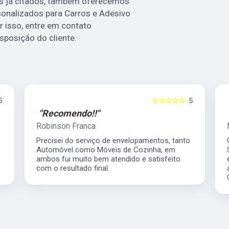
os já citados, também oferecemos
onalizados para Carros e Adesivo
 isso, entre em contato
posição do cliente.
5
☆☆☆☆☆
5
"Recomendo!!"
Michele Oliveira
Gostaria de parabenizar a empresa Atitude
Signs e sua equipe pelo maravilhoso trabalho
executado em nossa frota. Excelente
atendimento e com uma entrega rápida.
Continue sempre assim meninos.