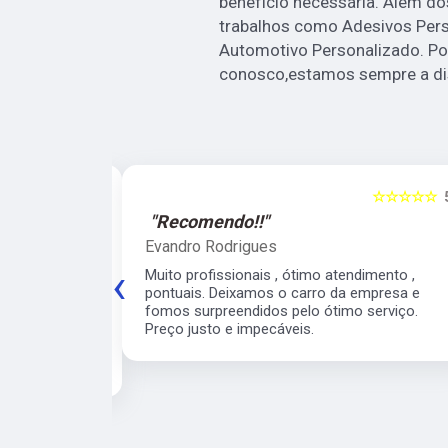
benefício necessária. Além d
trabalhos como Adesivos Pers
Automotivo Personalizado. Por
conosco,estamos sempre a dis
☆☆☆☆☆
5
☆☆☆☆☆
"Recomendo!!"
Robinson Franca
mento ,
Precisei do serviço de envelopamentos, tanto
‹
mpresa e fomos
Automóvel como Móveis de Cozinha, em
 Preço justo e
ambos fui muito bem atendido e satisfeito
com o resultado final.