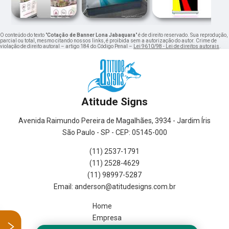
O conteúdo do texto "
Cotação de Banner Lona Jabaquara
" é de direito reservado. Sua reprodução,
parcial ou total, mesmo citando nossos links, é proibida sem a autorização do autor. Crime de
violação de direito autoral – artigo 184 do Código Penal –
Lei 9610/98 - Lei de direitos autorais
.
Atitude Signs
Avenida Raimundo Pereira de Magalhães, 3934 - Jardim Íris
São Paulo - SP - CEP: 05145-000
(11) 2537-1791
(11) 2528-4629
(11) 98997-5287
Home
Empresa