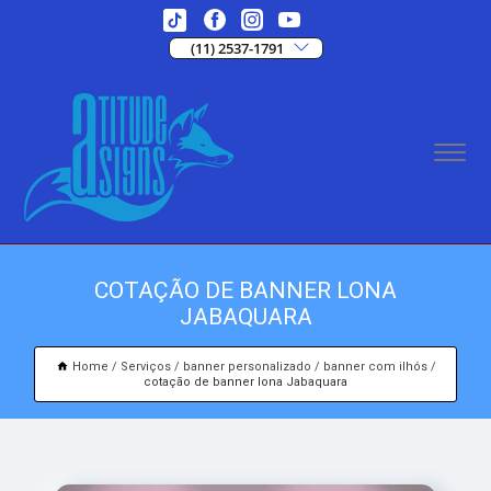
(11) 2537-1791
COTAÇÃO DE BANNER LONA
JABAQUARA
Home
Serviços
banner personalizado
banner com ilhós
cotação de banner lona Jabaquara