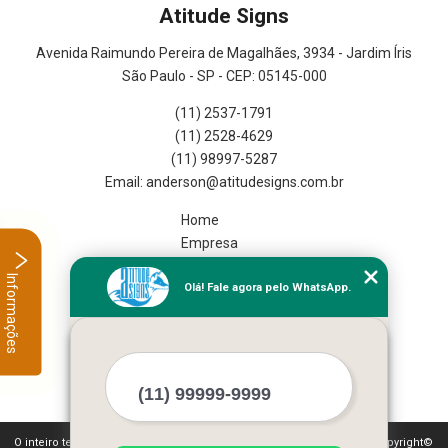
Atitude Signs
Avenida Raimundo Pereira de Magalhães, 3934 - Jardim Íris
São Paulo - SP - CEP: 05145-000
(11) 2537-1791
(11) 2528-4629
(11) 98997-5287
Home
Empresa
Missão
Informações
Olá! Fale agora pelo WhatsApp.
Serviços
Contato
Mapa do site
Mais Serviços
O inteiro teor deste site está sujeito à proteção de direitos autorais. Copyright©