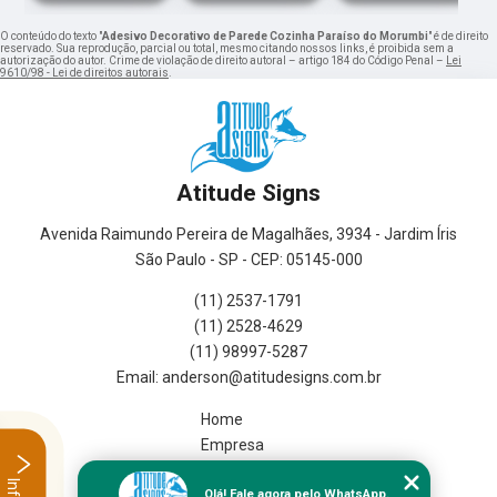
O conteúdo do texto "
Adesivo Decorativo de Parede Cozinha Paraíso do Morumbi
" é de direito
reservado. Sua reprodução, parcial ou total, mesmo citando nossos links, é proibida sem a
autorização do autor. Crime de violação de direito autoral – artigo 184 do Código Penal –
Lei
9610/98 - Lei de direitos autorais
.
Atitude Signs
Avenida Raimundo Pereira de Magalhães, 3934 - Jardim Íris
São Paulo - SP - CEP: 05145-000
(11) 2537-1791
(11) 2528-4629
(11) 98997-5287
Home
Empresa
Missão
Olá! Fale agora pelo WhatsApp.
Serviços