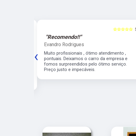
☆☆☆☆☆
5
☆☆☆☆☆
"Recomendo!!"
Evandro Rodrigues
‹
 ágil, super
Muito profissionais , ótimo atendimento ,
meiro
pontuais. Deixamos o carro da empresa e
 para o veículo
fomos surpreendidos pelo ótimo serviço.
contarei com
Preço justo e impecáveis.
e para os