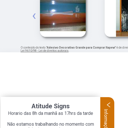
‹
O conteúdo do texto "
Adesivo Decorativo Grande para Comprar Itapevi
" é de dir
Lei 9610/98 - Lei de direitos autorais
.
Atitude Signs
Informações
Horario das 8h da manhã as 17hrs da tarde
Não estamos trabalhando no momento com