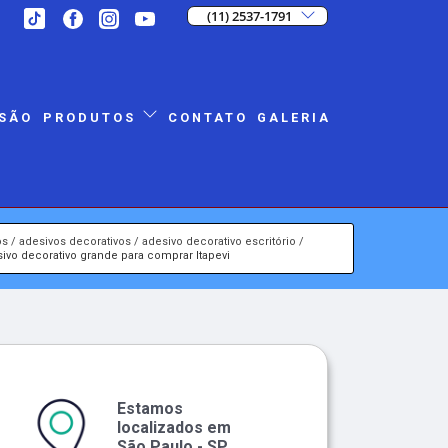
(11) 2537-1791
SÃO
CONTATO
GALERIA
PRODUTOS
os
adesivos decorativos
adesivo decorativo escritório
ivo decorativo grande para comprar Itapevi
Estamos
localizados em
São Paulo - SP