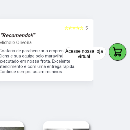
☆☆☆☆☆
5
"Recomendo!!"
"Recomen
Michele Oliveira
Keith Naka
›
Acesse nossa loja
Gostaria de parabenizar a empresa Atitude
Excelente a
virtual
Signs e sua equipe pelo maravilhoso trabalho
prático e s
executado em nossa frota. Excelente
envelopamen
atendimento e com uma entrega rápida.
da minha b
Continue sempre assim meninos.
os serviço 
veículos da