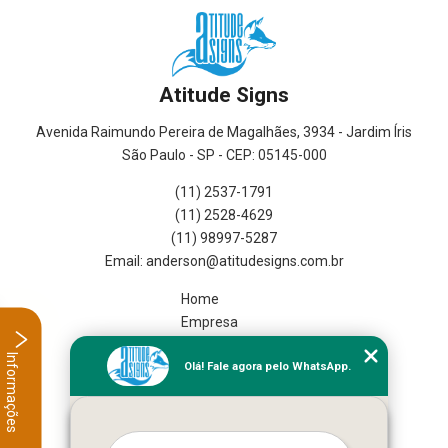
Atitude Signs
Avenida Raimundo Pereira de Magalhães, 3934 - Jardim Íris
São Paulo - SP - CEP: 05145-000
(11) 2537-1791
(11) 2528-4629
(11) 98997-5287
Home
Empresa
Missão
Informações
Olá! Fale agora pelo WhatsApp.
Serviços
Contato
Mapa do site
Mais Serviços