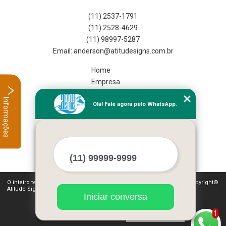
(11) 2537-1791
(11) 2528-4629
(11) 98997-5287
Home
Empresa
Missão
Informações
Olá! Fale agora pelo WhatsApp.
Serviços
Contato
Mapa do site
Mais Serviços
O inteiro teor deste site está sujeito à proteção de direitos autorais. Copyright©
Atitude Signs (Lei 9610 de 19/02/1998)
Iniciar conversa
1