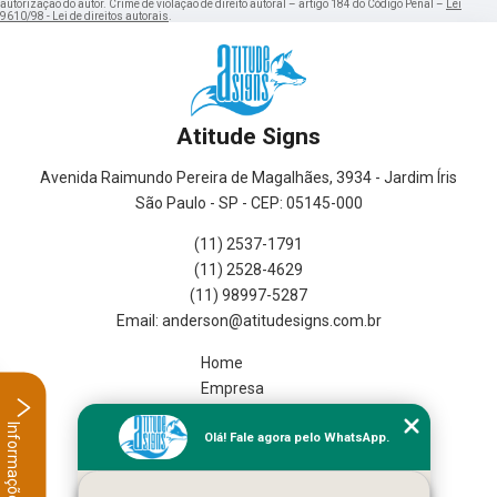
autorização do autor. Crime de violação de direito autoral – artigo 184 do Código Penal –
Lei
9610/98 - Lei de direitos autorais
.
Atitude Signs
Avenida Raimundo Pereira de Magalhães, 3934 - Jardim Íris
São Paulo - SP - CEP: 05145-000
(11) 2537-1791
(11) 2528-4629
(11) 98997-5287
Home
Empresa
Missão
Informações
Olá! Fale agora pelo WhatsApp.
Serviços
Contato
Mapa do site