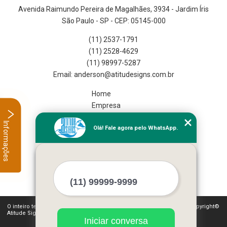
Avenida Raimundo Pereira de Magalhães, 3934 - Jardim Íris
São Paulo - SP - CEP: 05145-000
(11) 2537-1791
(11) 2528-4629
(11) 98997-5287
Home
Empresa
Missão
Informações
Olá! Fale agora pelo WhatsApp.
Serviços
Contato
Mapa do site
Mais Serviços
O inteiro teor deste site está sujeito à proteção de direitos autorais. Copyright©
Atitude Signs (Lei 9610 de 19/02/1998)
Iniciar conversa