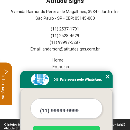
Atitude Signs
Avenida Raimundo Pereira de Magalhães, 3934 - Jardim Íris
São Paulo - SP - CEP: 05145-000
(11) 2537-1791
(11) 2528-4629
(11) 98997-5287
Home
Empresa
Missão
Informações
Olá! Fale agora pelo WhatsApp.
Serviços
Contato
Mapa do site
Mais Serviços
O inteiro teor deste site está sujeito à proteção de direitos autorais. Copyright©
Atitude Signs (Lei 9610 de 19/02/1998)