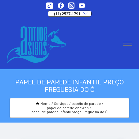
(11) 2537-1791
PAPEL DE PAREDE INFANTIL PREÇO
FREGUESIA DO Ó
Home
Serviços
papéis de parede
papel de parede chevron
papel de parede infantil preço Freguesia do Ó