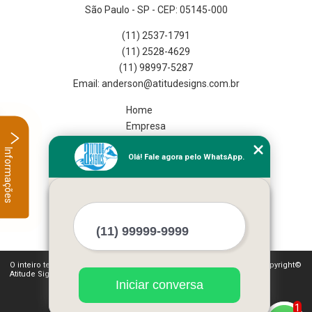
São Paulo - SP - CEP: 05145-000
(11) 2537-1791
(11) 2528-4629
(11) 98997-5287
Home
Empresa
Missão
Informações
Olá! Fale agora pelo WhatsApp.
Serviços
Contato
Mapa do site
Mais Serviços
O inteiro teor deste site está sujeito à proteção de direitos autorais. Copyright©
Atitude Signs (Lei 9610 de 19/02/1998)
Iniciar conversa
1