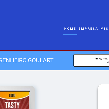
HOME
EMPRESA
MIS
NGENHEIRO GOULART
Home
v