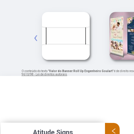
‹
O conteúdo do texto "
Valor do Banner Roll Up Engenheiro Goulart
" é de direito r
9610/98 - Lei de direitos autorais
.
Atitude Signs