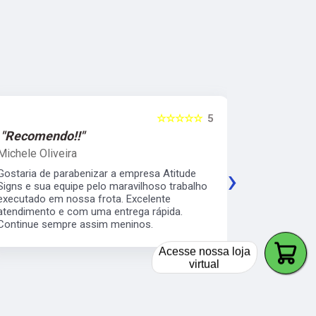
☆☆☆☆☆
5
"Recomendo!!"
"Recomen
Michele Oliveira
Keith Naka
›
Gostaria de parabenizar a empresa Atitude
Excelente a
Signs e sua equipe pelo maravilhoso trabalho
prático e s
executado em nossa frota. Excelente
envelopamen
atendimento e com uma entrega rápida.
da minha b
Continue sempre assim meninos.
os serviço 
veículos da
Acesse nossa loja
virtual