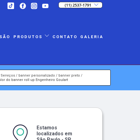
(11) 2537-1791
SÃO
CONTATO
GALERIA
PRODUTOS
Serviços
banner personalizado
banner preto
alor do banner roll up Engenheiro Goulart
Estamos
localizados em
São Paulo - SP