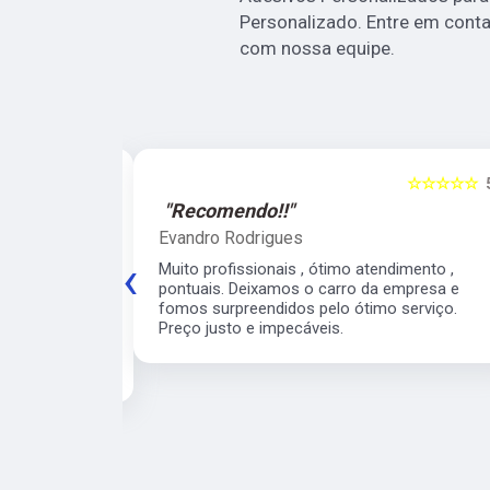
Personalizado. Entre em conta
com nossa equipe.
☆☆☆☆☆
5
☆☆☆☆☆
"Recomendo!!"
Evandro Rodrigues
‹
 ágil, super
Muito profissionais , ótimo atendimento ,
meiro
pontuais. Deixamos o carro da empresa e
 para o veículo
fomos surpreendidos pelo ótimo serviço.
contarei com
Preço justo e impecáveis.
e para os