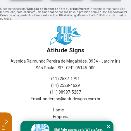
O conteúdo do texto "
Cotação de Banner de Fotos Jardim Everest
" é de direito reservado. Sua
reprodução, parcial ou total, mesmo citando nossos links, é proibida sem a autorização do autor.
Crime de violação de direito autoral – artigo 184 do Código Penal –
Lei 9610/98 - Lei de direitos
autorais
.
Atitude Signs
Avenida Raimundo Pereira de Magalhães, 3934 - Jardim Íris
São Paulo - SP - CEP: 05145-000
(11) 2537-1791
(11) 2528-4629
(11) 98997-5287
Home
Empresa
Missão
Olá! Fale agora pelo WhatsApp.
Serviços