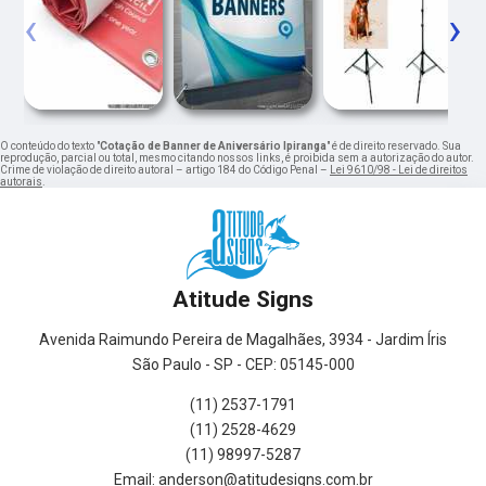
‹
›
O conteúdo do texto "
Cotação de Banner de Aniversário Ipiranga
" é de direito reservado. Sua
reprodução, parcial ou total, mesmo citando nossos links, é proibida sem a autorização do autor.
Crime de violação de direito autoral – artigo 184 do Código Penal –
Lei 9610/98 - Lei de direitos
autorais
.
Atitude Signs
Avenida Raimundo Pereira de Magalhães, 3934 - Jardim Íris
São Paulo - SP - CEP: 05145-000
(11) 2537-1791
(11) 2528-4629
(11) 98997-5287