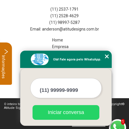
(11) 2537-1791
(11) 2528-4629
(11) 98997-5287
Home
Empresa
Missão
Informações
Olá! Fale agora pelo WhatsApp.
Serviços
Contato
Mapa do site
Mais Serviços
O inteiro teor deste site está sujeito à proteção de direitos autorais. Copyright©
Atitude Signs (Lei 9610 de 19/02/1998)
Iniciar conversa
1