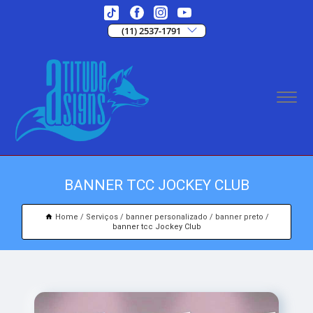
(11) 2537-1791
BANNER TCC JOCKEY CLUB
Home
Serviços
banner personalizado
banner preto
banner tcc Jockey Club