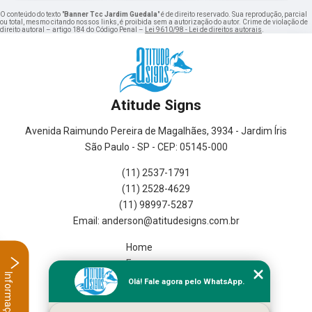
O conteúdo do texto "
Banner Tcc Jardim Guedala
" é de direito reservado. Sua reprodução, parcial
ou total, mesmo citando nossos links, é proibida sem a autorização do autor. Crime de violação de
direito autoral – artigo 184 do Código Penal –
Lei 9610/98 - Lei de direitos autorais
.
Atitude Signs
Avenida Raimundo Pereira de Magalhães, 3934 - Jardim Íris
São Paulo - SP - CEP: 05145-000
(11) 2537-1791
(11) 2528-4629
(11) 98997-5287
Home
Empresa
Informações
Missão
Olá! Fale agora pelo WhatsApp.
Serviços
Contato