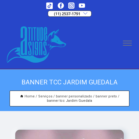
(11) 2537-1791
BANNER TCC JARDIM GUEDALA
Home
Serviços
banner personalizado
banner preto
banner tcc Jardim Guedala