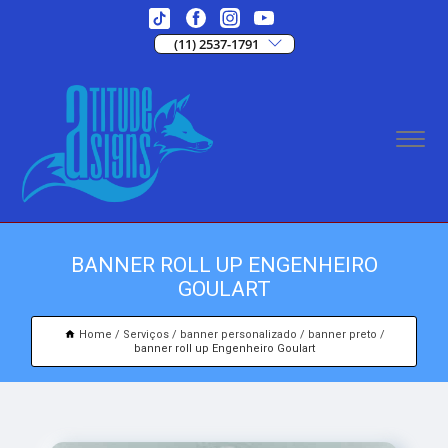
(11) 2537-1791
BANNER ROLL UP ENGENHEIRO
GOULART
Home
Serviços
banner personalizado
banner preto
banner roll up Engenheiro Goulart