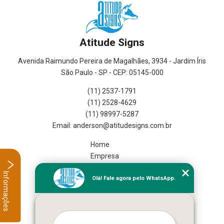
Atitude Signs
Avenida Raimundo Pereira de Magalhães, 3934 - Jardim Íris
São Paulo - SP - CEP: 05145-000
(11) 2537-1791
(11) 2528-4629
(11) 98997-5287
Home
Empresa
Missão
Informações
Olá! Fale agora pelo WhatsApp.
Serviços
Contato
Mapa do site
Mais Serviços