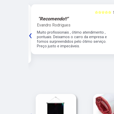
☆☆☆☆☆
5
☆☆☆☆☆
"Recomendo!!"
Evandro Rodrigues
‹
 ágil, super
Muito profissionais , ótimo atendimento ,
meiro
pontuais. Deixamos o carro da empresa e
 para o veículo
fomos surpreendidos pelo ótimo serviço.
contarei com
Preço justo e impecáveis.
e para os