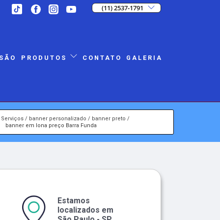
(11) 2537-1791
SÃO
CONTATO
GALERIA
PRODUTOS
Serviços
banner personalizado
banner preto
banner em lona preço Barra Funda
Estamos
localizados em
São Paulo - SP