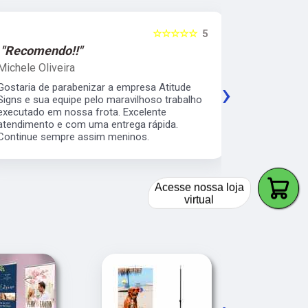
☆☆☆☆☆
5
"Recomendo!!"
"Recomen
Michele Oliveira
Keith Naka
›
Gostaria de parabenizar a empresa Atitude
Excelente a
Signs e sua equipe pelo maravilhoso trabalho
prático e s
executado em nossa frota. Excelente
envelopamen
atendimento e com uma entrega rápida.
da minha b
Continue sempre assim meninos.
os serviço 
veículos da
Acesse nossa loja
virtual