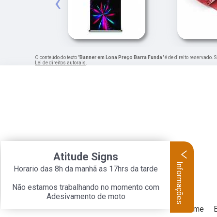
‹
O conteúdo do texto "
Banner em Lona Preço Barra Funda
" é de direito reservado.
Lei de direitos autorais
.
Atitude Signs
Informações
Horario das 8h da manhã as 17hrs da tarde
Não estamos trabalhando no momento com
Adesivamento de moto
Home