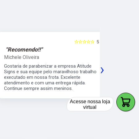
☆☆☆☆☆
5
"Recomendo!!"
"Recomen
Michele Oliveira
Keith Naka
›
Gostaria de parabenizar a empresa Atitude
Excelente a
Signs e sua equipe pelo maravilhoso trabalho
prático e s
executado em nossa frota. Excelente
envelopamen
atendimento e com uma entrega rápida.
da minha b
Continue sempre assim meninos.
os serviço 
veículos da
Acesse nossa loja
virtual