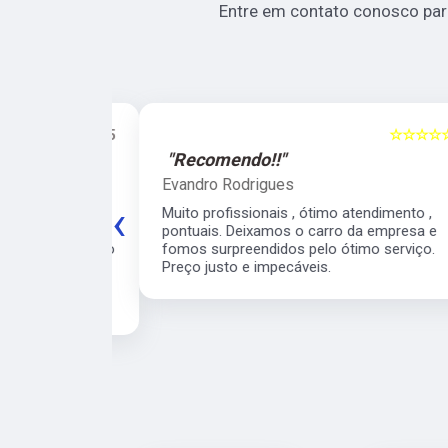
Entre em contato conosco par
☆☆☆☆☆
5
☆☆☆☆☆
"Recomendo!!"
Evandro Rodrigues
‹
 ágil, super
Muito profissionais , ótimo atendimento ,
meiro
pontuais. Deixamos o carro da empresa e
 para o veículo
fomos surpreendidos pelo ótimo serviço.
contarei com
Preço justo e impecáveis.
e para os