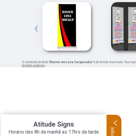
‹
O conteúdo do texto "
Banner em Lona Carapicuíba
" é de direito reservado. Sua re
direitos autorais
.
Atitude Signs
Horario das 8h da manhã as 17hrs da tarde