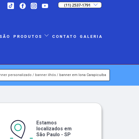
(11) 2537-1791
SÃO
CONTATO
GALERIA
PRODUTOS
nner personalizado
banner ilhós
banner em lona Carapicuíba
Estamos
localizados em
São Paulo - SP