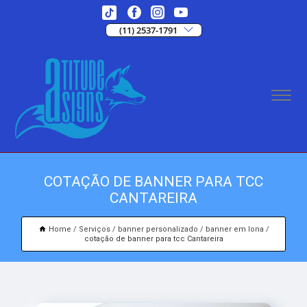
(11) 2537-1791
COTAÇÃO DE BANNER PARA TCC
CANTAREIRA
Home
Serviços
banner personalizado
banner em lona
cotação de banner para tcc Cantareira