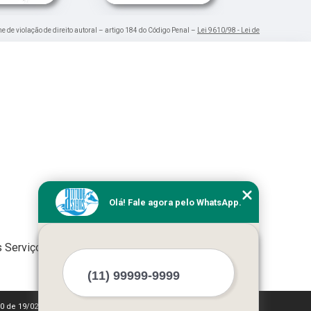
me de violação de direito autoral – artigo 184 do Código Penal –
Lei 9610/98 - Lei de
Olá! Fale agora pelo WhatsApp.
 Serviços
610 de 19/02/1998)