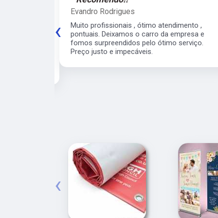
Evandro Rodrigues
‹
 ágil, super
Muito profissionais , ótimo atendimento ,
meiro
pontuais. Deixamos o carro da empresa e
 para o veículo
fomos surpreendidos pelo ótimo serviço.
contarei com
Preço justo e impecáveis.
e para os
‹