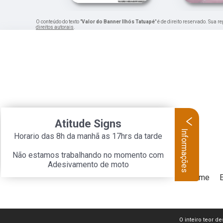
O conteúdo do texto "
Valor do Banner Ilhós Tatuapé
" é de direito reservado. Sua 
direitos autorais
.
Atitude Signs
Informações
Horario das 8h da manhã as 17hrs da tarde
Não estamos trabalhando no momento com
Adesivamento de moto
Home
O inteiro teor de