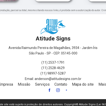
reprodução, parcial ou total, mesmo citando nossos links, é proibida sem a autorização do autor. Cri
Atitude Signs
Avenida Raimundo Pereira de Magalhães, 3934 - Jardim Íris
São Paulo - SP - CEP: 05145-000
(11) 2537-1791
(11) 2528-4629
(11) 98997-5287
Empresa
Missão
Serviços
Contato
Mapa do site
Mais
ste site está sujeito à proteção de direitos autorais. Copyright© Atitude Signs (Lei 9