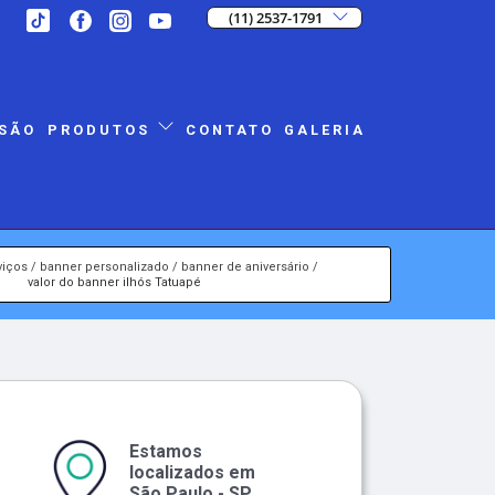
(11) 2537-1791
SÃO
CONTATO
GALERIA
PRODUTOS
viços
banner personalizado
banner de aniversário
valor do banner ilhós Tatuapé
Estamos
localizados em
São Paulo - SP