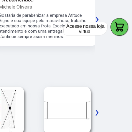
Michele Oliveira
Keith Naka
›
Gostaria de parabenizar a empresa Atitude
Excelente a
Signs e sua equipe pelo maravilhoso trabalho
prático e s
executado em nossa frota. Excelente
envelopamen
Acesse nossa loja
atendimento e com uma entrega rápida.
da minha b
virtual
Continue sempre assim meninos.
os serviço 
veículos da
›